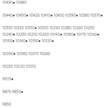
10490● 10480
10440● 10430● 10420 10410● 10400 10390● 10380 10370●
10330 10320 10310● 10300 10290 10280 10260 10250
10240● 10230 10210 10200 10190● 10180● 10170 10160●
10150● 10140● 10130● 10120●
10090● 10080 10070 10060
10030 10020 10010
9970●
9870 9850●
9830