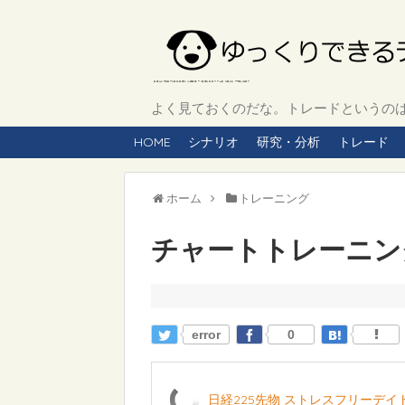
よく見ておくのだな。トレードというのは、
HOME
シナリオ
研究・分析
トレード
ホーム
トレーニング
チャートトレーニング 
error
0
日経225先物 ストレスフリーデ