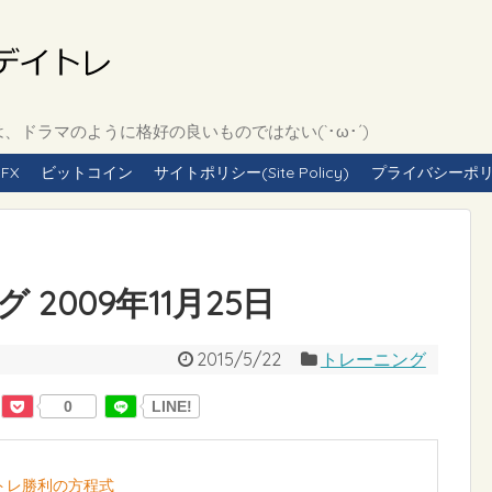
ドラマのように格好の良いものではない(`･ω･´)
FX
ビットコイン
サイトポリシー(Site Policy)
プライバシーポリシー(
2009年11月25日
2015/5/22
トレーニング
0
LINE!
イトレ勝利の方程式