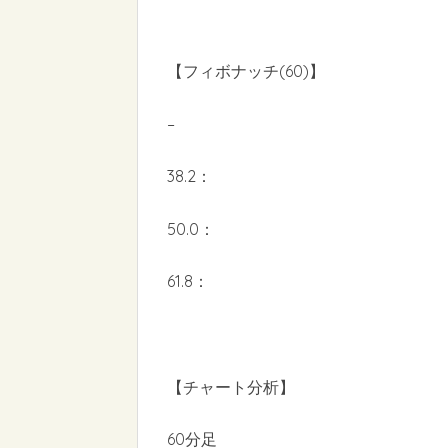
【フィボナッチ(60)】
–
38.2：
50.0：
61.8：
【チャート分析】
60分足