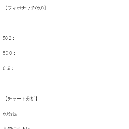
【フィボナッチ(60)】
–
38.2：
50.0：
61.8：
【チャート分析】
60分足
高値切り下げ