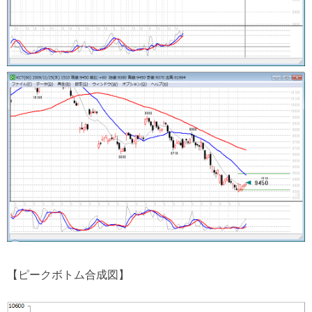
【ピークボトム合成図】