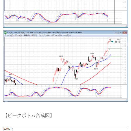
【ピークボトム合成図】