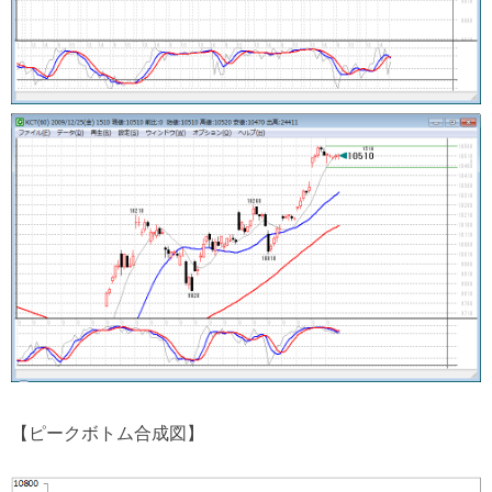
【ピークボトム合成図】