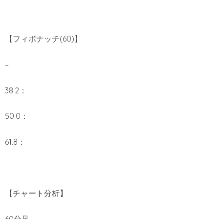
【フィボナッチ(60)】
–
38.2：
50.0：
61.8：
【チャート分析】
60分足