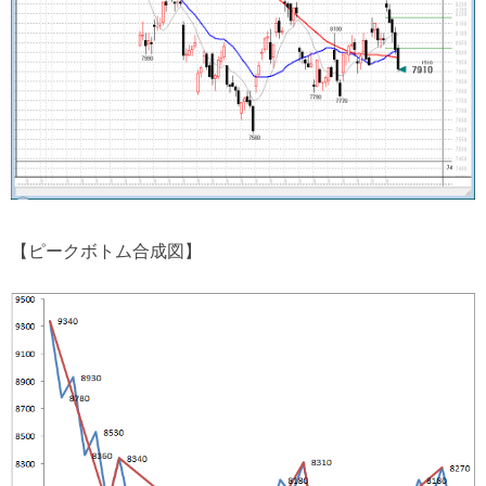
【ピークボトム合成図】