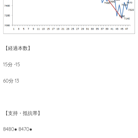
【経過本数】
15分 -15
60分 13
【支持・抵抗帯】
8480● 8470●