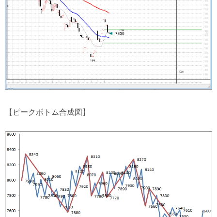
【ピークボトム合成図】