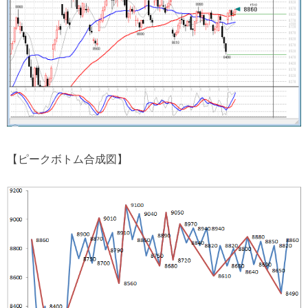
【ピークボトム合成図】