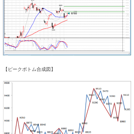
【ピークボトム合成図】