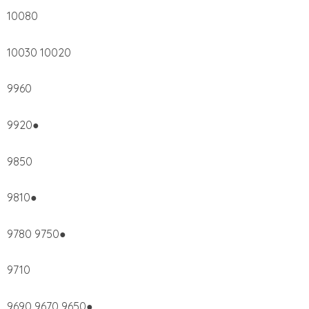
10080
10030 10020
9960
9920●
9850
9810●
9780 9750●
9710
9690 9670 9650●