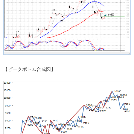
【ピークボトム合成図】