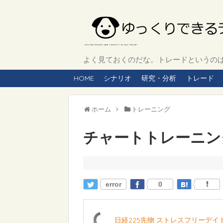
よく見ておくのだな。トレードというのは、
HOME
シナリオ
研究・分析
トレード
ホーム
トレーニング
チャートトレーニング 
error
0
日経225先物 ストレスフリーデ