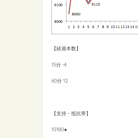
【経過本数】
15分 -4
60分 12
【支持・抵抗帯】
10180●