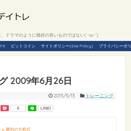
ドラマのように格好の良いものではない(`･ω･´)
FX
ビットコイン
サイトポリシー(Site Policy)
プライバシーポリシー(
2009年6月26日
2015/5/13
トレーニング
0
LINE!
イトレ勝利の方程式