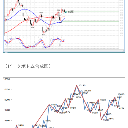
【ピークボトム合成図】