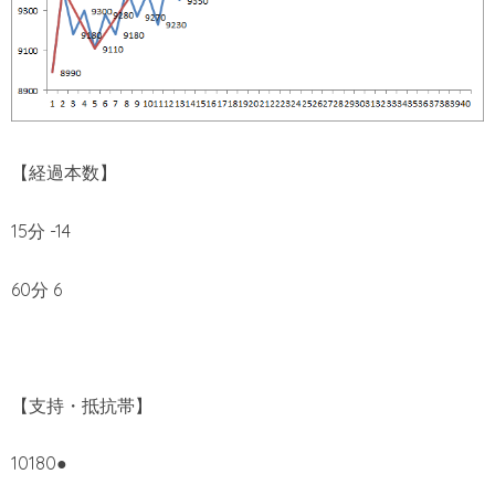
【経過本数】
15分 -14
60分 6
【支持・抵抗帯】
10180●