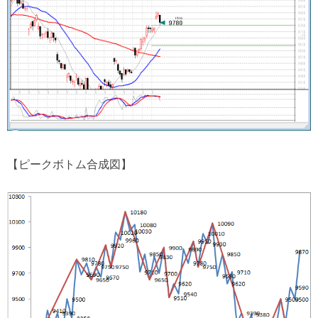
【ピークボトム合成図】