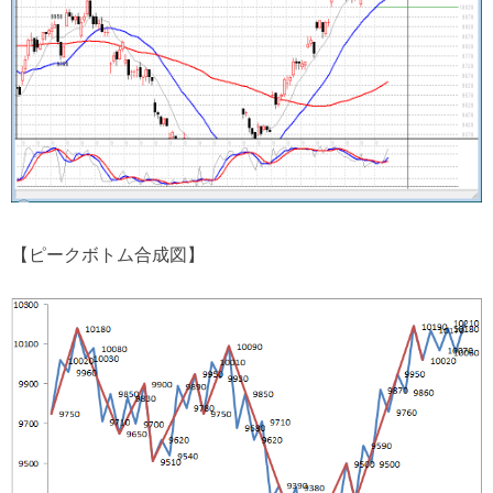
【ピークボトム合成図】