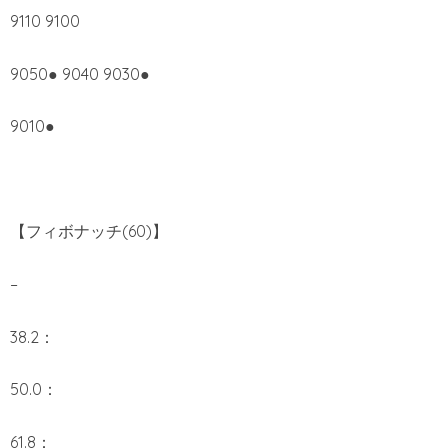
9110 9100
9050● 9040 9030●
9010●
【フィボナッチ(60)】
–
38.2：
50.0：
61.8：