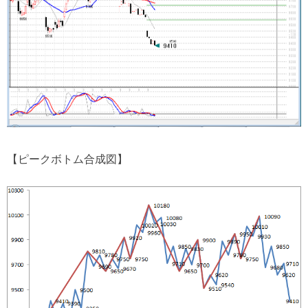
【ピークボトム合成図】