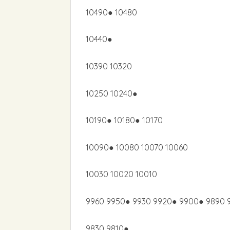
10490● 10480
10440●
10390 10320
10250 10240●
10190● 10180● 10170
10090● 10080 10070 10060
10030 10020 10010
9960 9950● 9930 9920● 9900● 9890 
9830 9810●