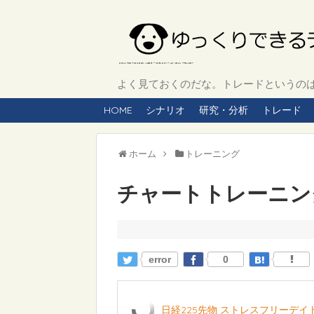
よく見ておくのだな。トレードというのは、
HOME
シナリオ
研究・分析
トレード
ホーム
トレーニング
チャートトレーニング 
error
0
日経225先物 ストレスフリーデ