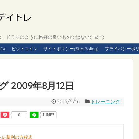
ドラマのように格好の良いものではない(`･ω･´)
FX
ビットコイン
サイトポリシー(Site Policy)
プライバシーポリシー(
2009年8月12日
2015/5/16
トレーニング
0
LINE!
イトレ勝利の方程式