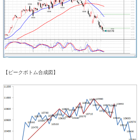
【ピークボトム合成図】