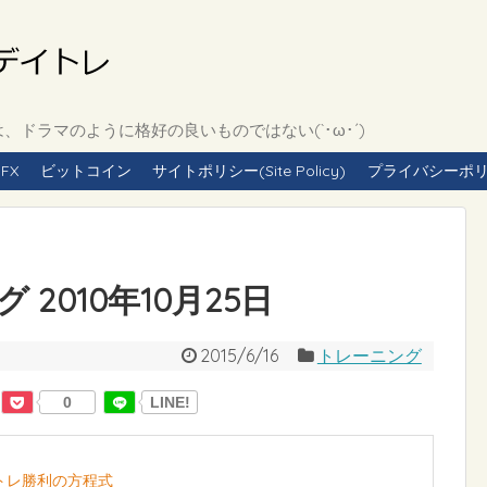
ドラマのように格好の良いものではない(`･ω･´)
FX
ビットコイン
サイトポリシー(Site Policy)
プライバシーポリシー(
2010年10月25日
2015/6/16
トレーニング
0
LINE!
イトレ勝利の方程式