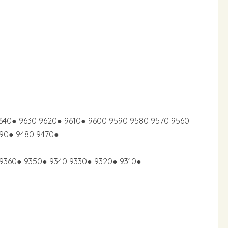
640● 9630 9620● 9610● 9600 9590 9580 9570 9560
490● 9480 9470●
9360● 9350● 9340 9330● 9320● 9310●