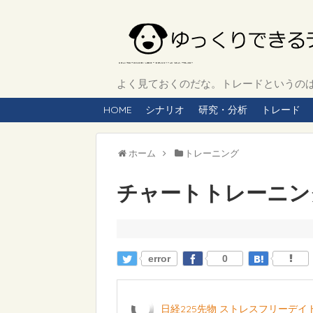
よく見ておくのだな。トレードというのは、
HOME
シナリオ
研究・分析
トレード
ホーム
トレーニング
チャートトレーニング 
error
0
日経225先物 ストレスフリーデ