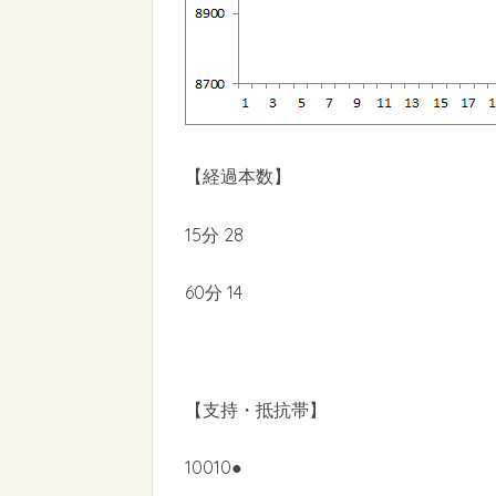
【経過本数】
15分 28
60分 14
【支持・抵抗帯】
10010●