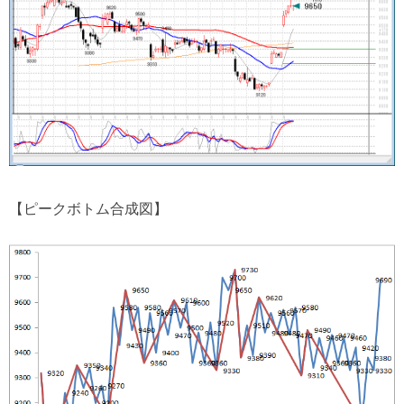
【ピークボトム合成図】