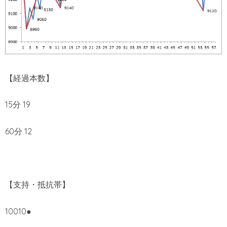
【経過本数】
15分 19
60分 12
【支持・抵抗帯】
10010●