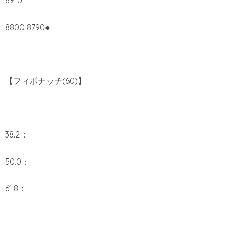
8910
8800 8790●
【フィボナッチ(60)】
–
38.2：
50.0：
61.8：