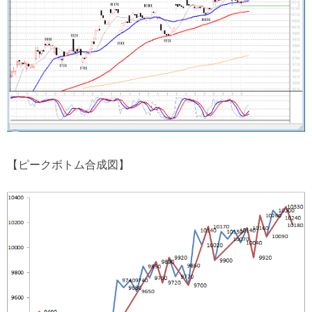
【ピークボトム合成図】