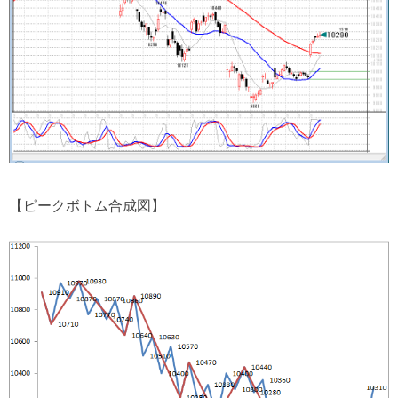
【ピークボトム合成図】