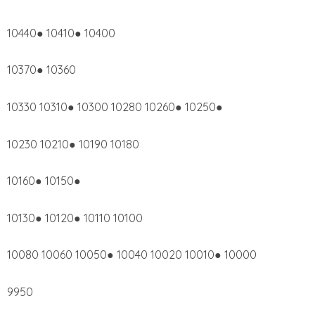
10440● 10410● 10400
10370● 10360
10330 10310● 10300 10280 10260● 10250●
10230 10210● 10190 10180
10160● 10150●
10130● 10120● 10110 10100
10080 10060 10050● 10040 10020 10010● 10000
9950