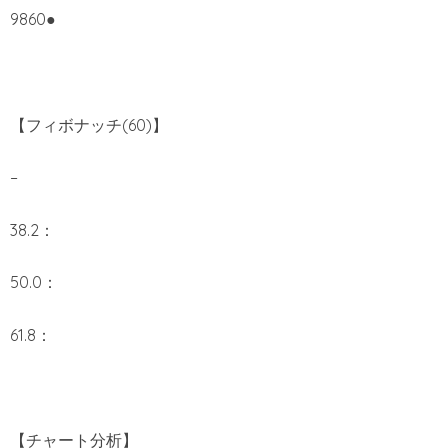
9860●
【フィボナッチ(60)】
–
38.2：
50.0：
61.8：
【チャート分析】