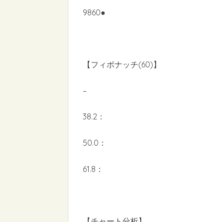
9860●
【フィボナッチ(60)】
–
38.2：
50.0：
61.8：
【チャート分析】