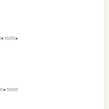
60● 10250●
10● 10000