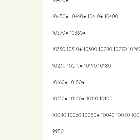
10450● 10440● 10410● 10400
10370● 10360●
10330 10310● 10300 10280 10270 102
10230 10210● 10190 10180
10160● 10150●
10130● 10120● 10110 10100
10080 10060 10050● 10040 10020 100
9950