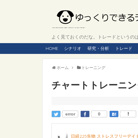
よく見ておくのだな。トレードというのは、
HOME
シナリオ
研究・分析
トレード
ホーム
トレーニング
チャートトレーニング 
error
0
日経225先物 ストレスフリーデ