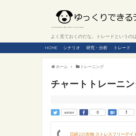
よく見ておくのだな。トレードというのは、
HOME
シナリオ
研究・分析
トレード
ホーム
トレーニング
チャートトレーニング 
error
0
日経225先物 ストレスフリーデ