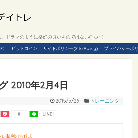
ドラマのように格好の良いものではない(`･ω･´)
FX
ビットコイン
サイトポリシー(Site Policy)
プライバシーポリシー(
2010年2月4日
2015/5/26
トレーニング
0
LINE!
イトレ勝利の方程式