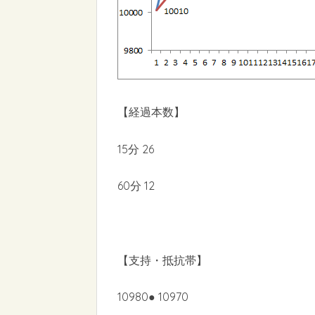
【経過本数】
15分 26
60分 12
【支持・抵抗帯】
10980● 10970