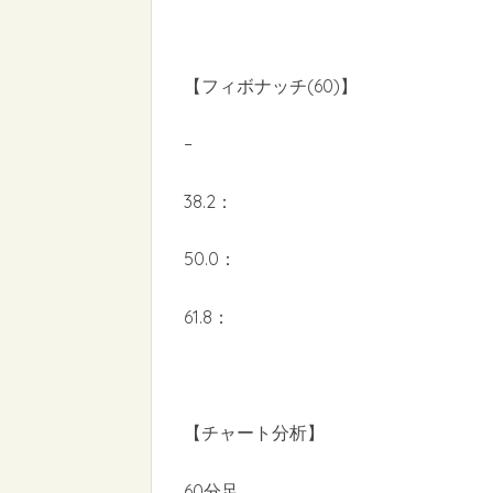
【フィボナッチ(60)】
–
38.2：
50.0：
61.8：
【チャート分析】
60分足