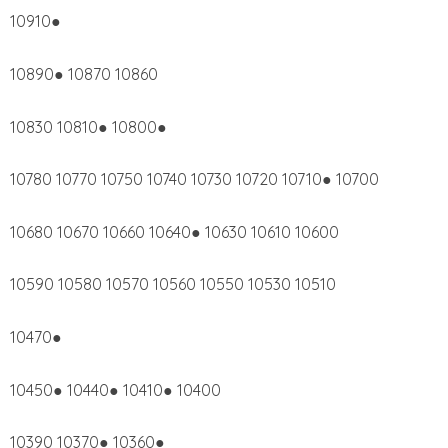
10910●
10890● 10870 10860
10830 10810● 10800●
10780 10770 10750 10740 10730 10720 10710● 10700
10680 10670 10660 10640● 10630 10610 10600
10590 10580 10570 10560 10550 10530 10510
10470●
10450● 10440● 10410● 10400
10390 10370● 10360●