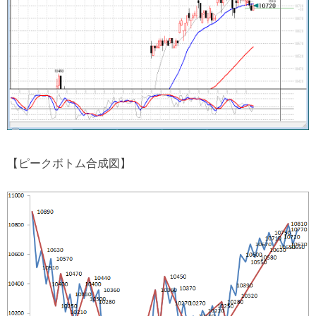
【ピークボトム合成図】