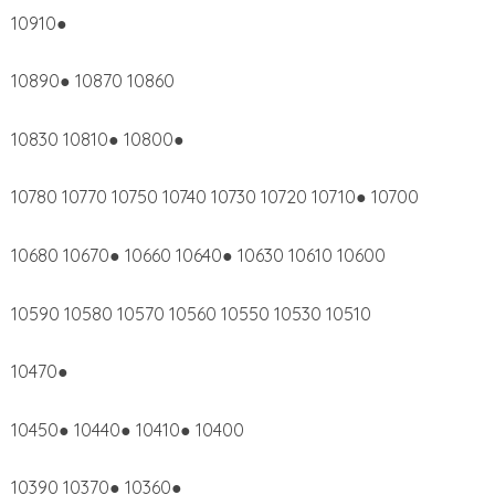
10910●
10890● 10870 10860
10830 10810● 10800●
10780 10770 10750 10740 10730 10720 10710● 10700
10680 10670● 10660 10640● 10630 10610 10600
10590 10580 10570 10560 10550 10530 10510
10470●
10450● 10440● 10410● 10400
10390 10370● 10360●