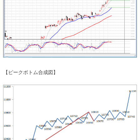
【ピークボトム合成図】