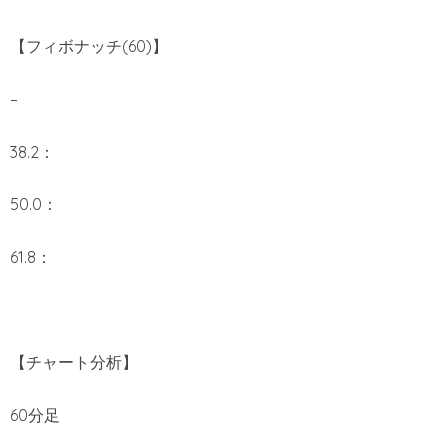
【フィボナッチ(60)】
–
38.2：
50.0：
61.8：
【チャート分析】
60分足