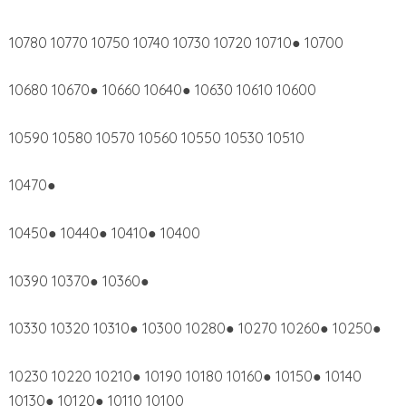
10780 10770 10750 10740 10730 10720 10710● 10700
10680 10670● 10660 10640● 10630 10610 10600
10590 10580 10570 10560 10550 10530 10510
10470●
10450● 10440● 10410● 10400
10390 10370● 10360●
10330 10320 10310● 10300 10280● 10270 10260● 10250●
10230 10220 10210● 10190 10180 10160● 10150● 10140
10130● 10120● 10110 10100