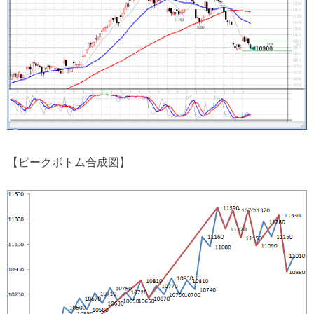
【ピークボトム合成図】