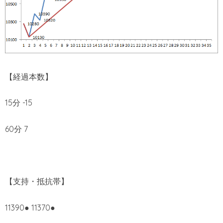
【経過本数】
15分 -15
60分 7
【支持・抵抗帯】
11390● 11370●