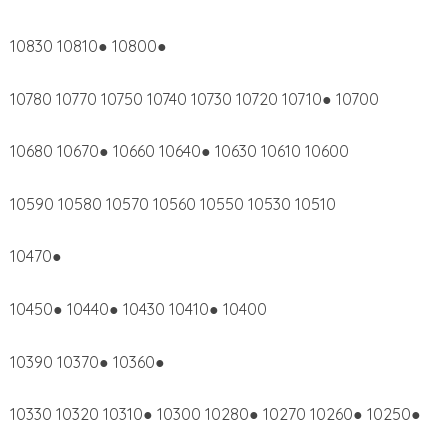
10830 10810● 10800●
10780 10770 10750 10740 10730 10720 10710● 10700
10680 10670● 10660 10640● 10630 10610 10600
10590 10580 10570 10560 10550 10530 10510
10470●
10450● 10440● 10430 10410● 10400
10390 10370● 10360●
10330 10320 10310● 10300 10280● 10270 10260● 10250●