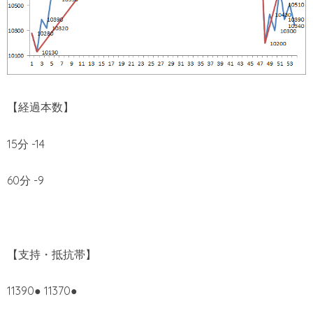
【経過本数】
15分 -14
60分 -9
【支持・抵抗帯】
11390● 11370●