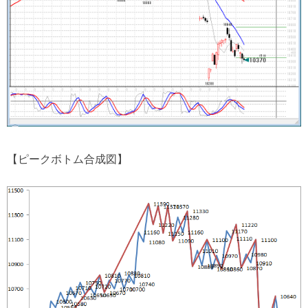
【ピークボトム合成図】