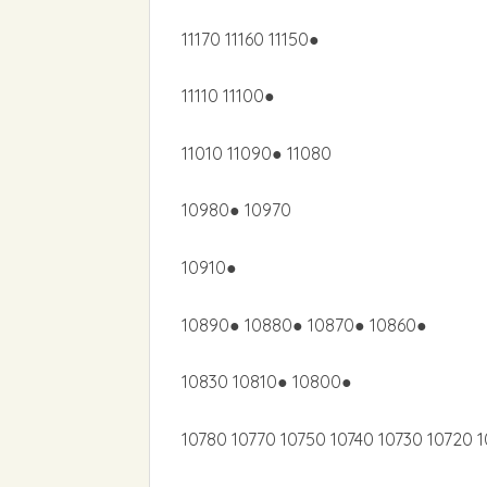
11170 11160 11150●
11110 11100●
11010 11090● 11080
10980● 10970
10910●
10890● 10880● 10870● 10860●
10830 10810● 10800●
10780 10770 10750 10740 10730 10720 