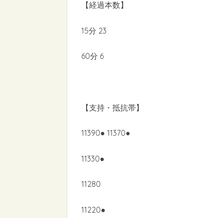
【経過本数】
15分 23
60分 6
【支持・抵抗帯】
11390● 11370●
11330●
11280
11220●