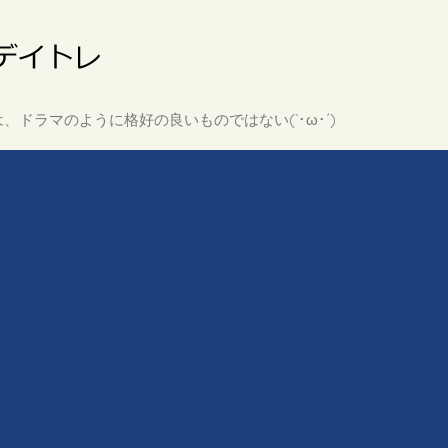
ドラマのように格好の良いものではない(`･ω･´)