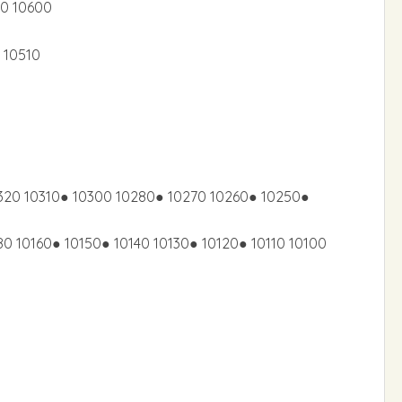
10 10600
 10510
320 10310● 10300 10280● 10270 10260● 10250●
0 10160● 10150● 10140 10130● 10120● 10110 10100