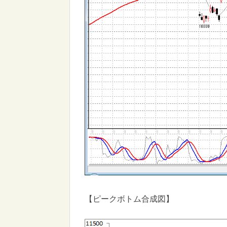
【ピークボトム合成図】