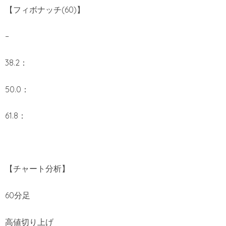
【フィボナッチ(60)】
–
38.2：
50.0：
61.8：
【チャート分析】
60分足
高値切り上げ