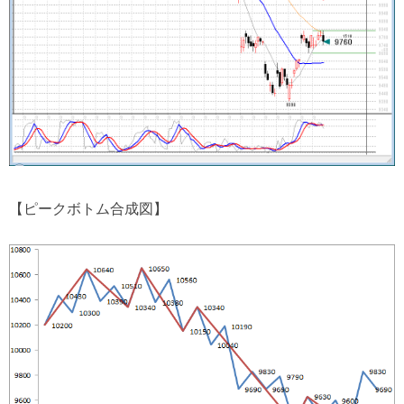
【ピークボトム合成図】