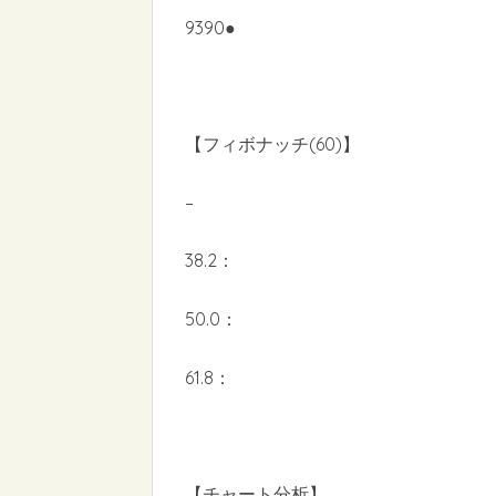
9390●
【フィボナッチ(60)】
–
38.2：
50.0：
61.8：
【チャート分析】