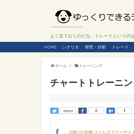
よく見ておくのだな。トレードというのは、
HOME
シナリオ
研究・分析
トレード
ホーム
トレーニング
チャートトレーニング 
error
0
日経225先物 ストレスフリーデ