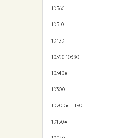
10560
10510
10430
10390 10380
10340●
10300
10200● 10190
10150●
10040