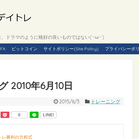
ドラマのように格好の良いものではない(`･ω･´)
FX
ビットコイン
サイトポリシー(Site Policy)
プライバシーポリシー(
2010年6月10日
2015/6/3
トレーニング
0
LINE!
イトレ勝利の方程式