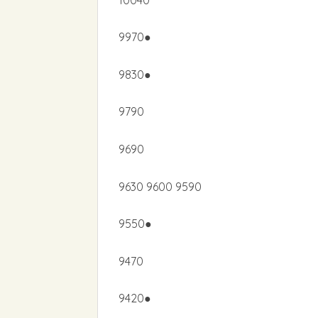
9970●
9830●
9790
9690
9630 9600 9590
9550●
9470
9420●