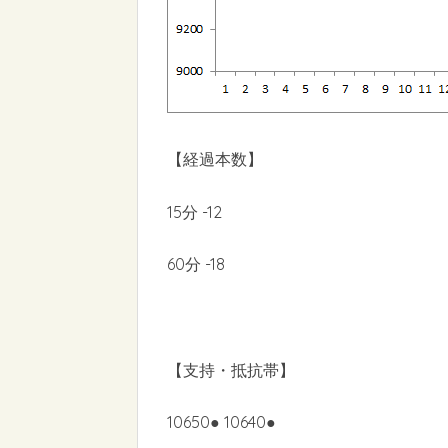
【経過本数】
15分 -12
60分 -18
【支持・抵抗帯】
10650● 10640●