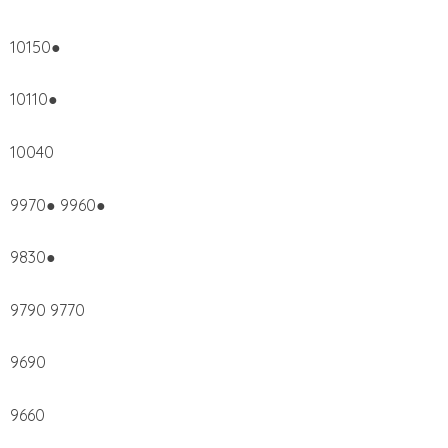
10150●
10110●
10040
9970● 9960●
9830●
9790 9770
9690
9660