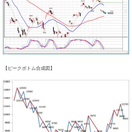
【ピークボトム合成図】