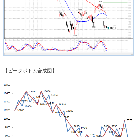
【ピークボトム合成図】