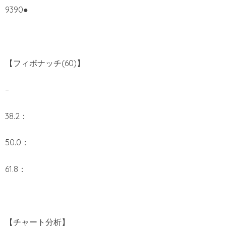
9390●
【フィボナッチ(60)】
–
38.2：
50.0：
61.8：
【チャート分析】