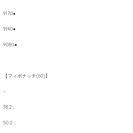
9170●
9140●
9080●
【フィボナッチ(60)】
–
38.2：
50.0：