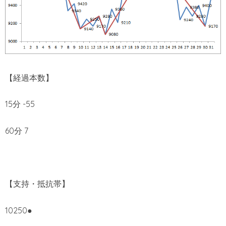
【経過本数】
15分 -55
60分 7
【支持・抵抗帯】
10250●