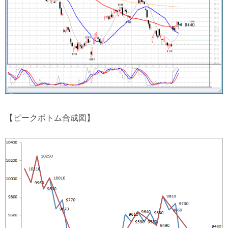
【ピークボトム合成図】