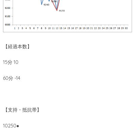
【経過本数】
15分 10
60分 -14
【支持・抵抗帯】
10250●