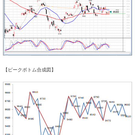
【ピークボトム合成図】