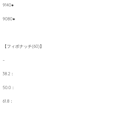
9140●
9080●
【フィボナッチ(60)】
–
38.2：
50.0：
61.8：