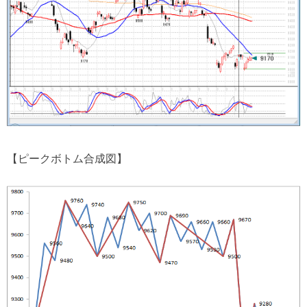
【ピークボトム合成図】