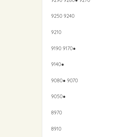
9250 9240
9210
9190 9170●
9140●
9080● 9070
9050●
8970
8910