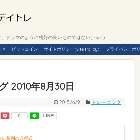
ドラマのように格好の良いものではない(`･ω･´)
FX
ビットコイン
サイトポリシー(Site Policy)
プライバシーポリシー(
2010年8月30日
2015/6/9
トレーニング
0
LINE!
イトレ勝利の方程式