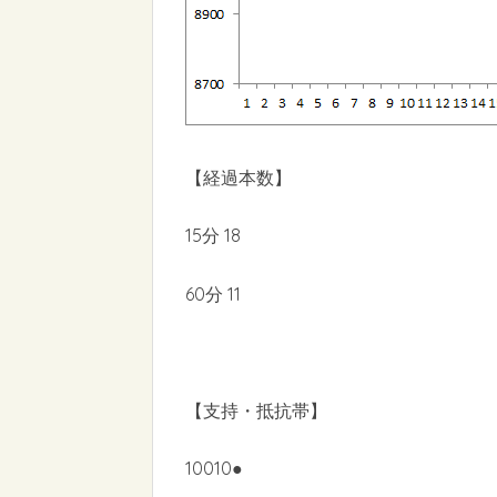
【経過本数】
15分 18
60分 11
【支持・抵抗帯】
10010●