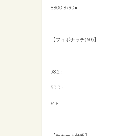
8800 8790●
【フィボナッチ(60)】
–
38.2：
50.0：
61.8：
【チャート分析】