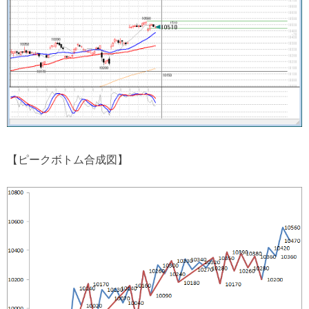
【ピークボトム合成図】