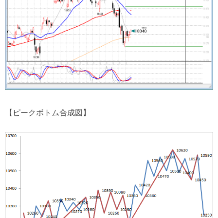
【ピークボトム合成図】