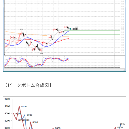
【ピークボトム合成図】