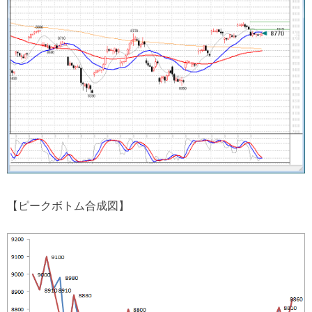
【ピークボトム合成図】