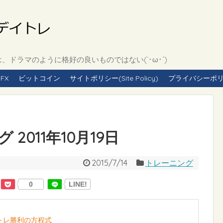
ドラマのように格好の良いものではない(`･ω･´)
FX
ビットコイン
サイトポリシー(Site Policy)
プライバシーポリシー(
2011年10月19日
2015/7/14
トレーニング
0
LINE!
イトレ勝利の方程式