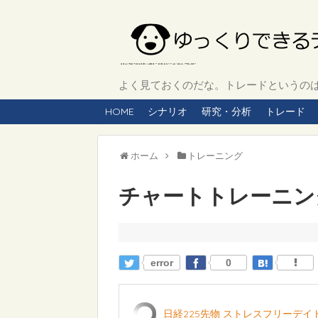
よく見ておくのだな。トレードというのは、
HOME
シナリオ
研究・分析
トレード
ホーム
トレーニング
チャートトレーニング 
error
0
日経225先物 ストレスフリーデ