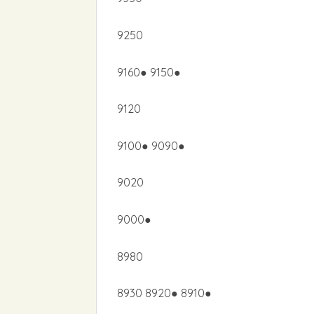
9250
9160● 9150●
9120
9100● 9090●
9020
9000●
8980
8930 8920● 8910●