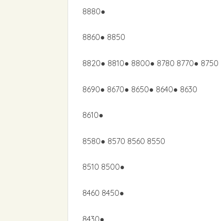
8880●
8860● 8850
8820● 8810● 8800● 8780 8770● 8750 
8690● 8670● 8650● 8640● 8630
8610●
8580● 8570 8560 8550
8510 8500●
8460 8450●
8430●