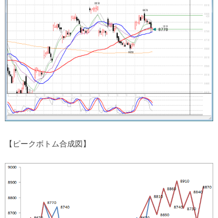
【ピークボトム合成図】