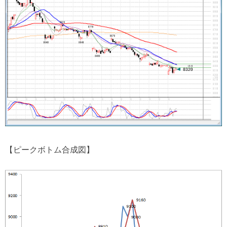
【ピークボトム合成図】