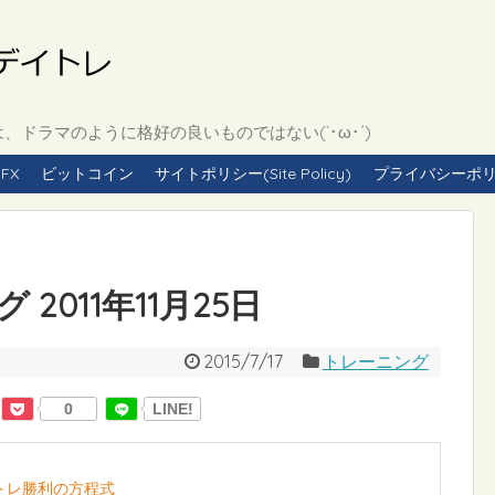
ドラマのように格好の良いものではない(`･ω･´)
FX
ビットコイン
サイトポリシー(Site Policy)
プライバシーポリシー(
2011年11月25日
2015/7/17
トレーニング
0
LINE!
イトレ勝利の方程式