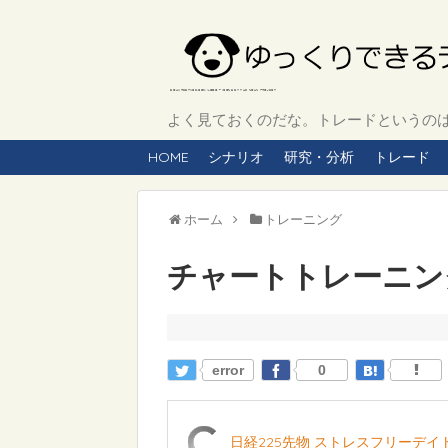
よく見ておくのだな。トレードというのは、
HOME
シナリオ
研究・分析
トレード
ホーム
トレーニング
チャートトレーニング 
error
0
日経225先物 ストレスフリーデ