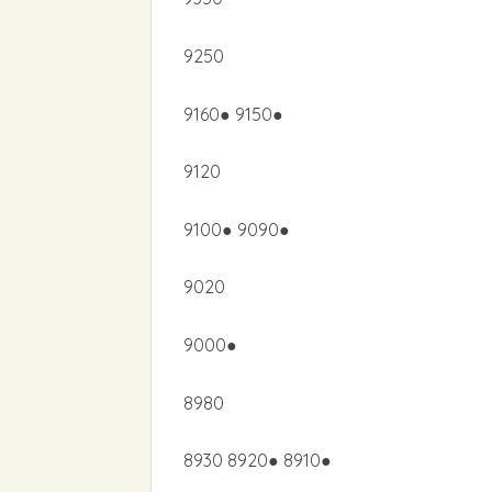
9250
9160● 9150●
9120
9100● 9090●
9020
9000●
8980
8930 8920● 8910●