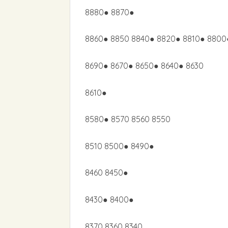
8880● 8870●
8860● 8850 8840● 8820● 8810● 8800●
8690● 8670● 8650● 8640● 8630
8610●
8580● 8570 8560 8550
8510 8500● 8490●
8460 8450●
8430● 8400●
8370 8360 8340