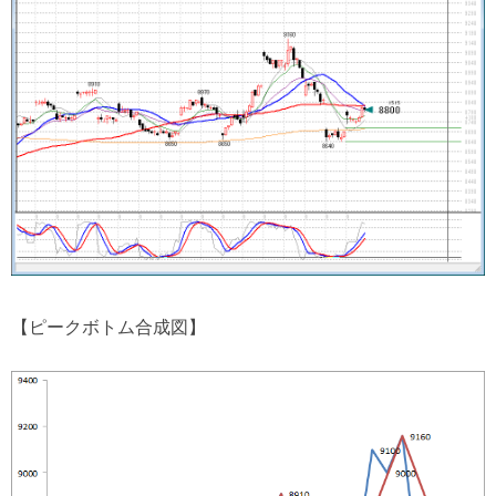
【ピークボトム合成図】