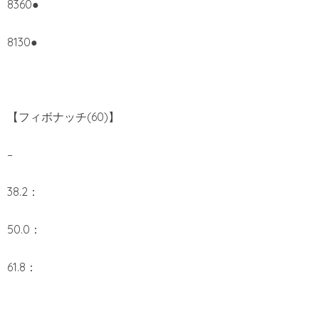
8360●
8130●
【フィボナッチ(60)】
–
38.2：
50.0：
61.8：