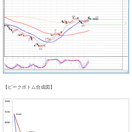
【ピークボトム合成図】