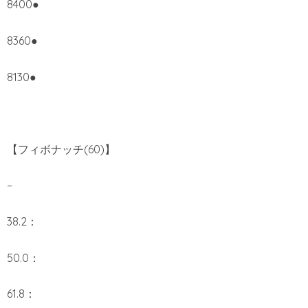
8400●
8360●
8130●
【フィボナッチ(60)】
–
38.2：
50.0：
61.8：