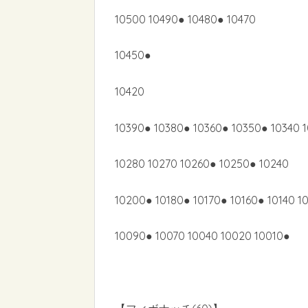
10500 10490● 10480● 10470
10450●
10420
10390● 10380● 10360● 10350● 10340 
10280 10270 10260● 10250● 10240
10200● 10180● 10170● 10160● 10140 1
10090● 10070 10040 10020 10010●