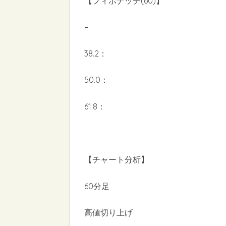
【フィボナッチ(60)】
–
38.2：
50.0：
61.8：
【チャート分析】
60分足
高値切り上げ