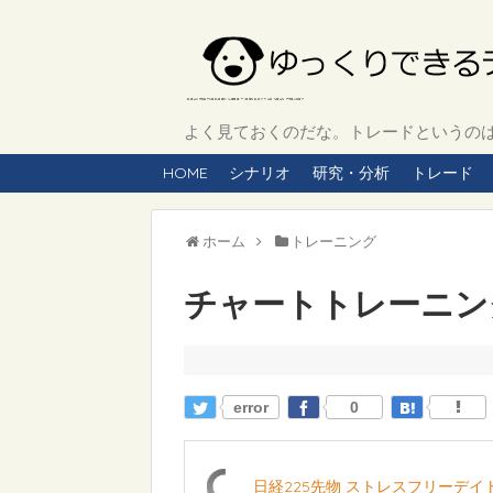
よく見ておくのだな。トレードというのは、
HOME
シナリオ
研究・分析
トレード
ホーム
トレーニング
チャートトレーニング 
error
0
日経225先物 ストレスフリーデ