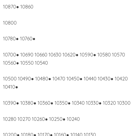
10870● 10860
10800
10780● 10760●
10700● 10690 10660 10630 10620● 10590● 10580 10570
10560● 10550 10540
10500 10490● 10480● 10470 10450● 10440 10430● 10420
10410●
10390● 10380● 10360● 10350● 10340 10330● 10320 10300
10280 10270 10260● 10250● 10240
10200● 10180● 10170● 10160● 10140 10130