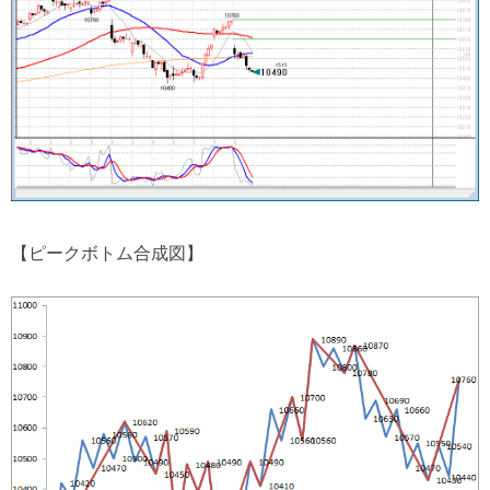
【ピークボトム合成図】